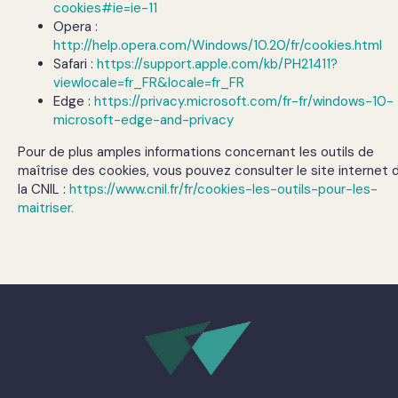
cookies#ie=ie-11
Opera :
http://help.opera.com/Windows/10.20/fr/cookies.html
Safari :
https://support.apple.com/kb/PH21411?
viewlocale=fr_FR&locale=fr_FR
Edge :
https://privacy.microsoft.com/fr-fr/windows-10-
microsoft-edge-and-privacy
Pour de plus amples informations concernant les outils de
maîtrise des cookies, vous pouvez consulter le site internet 
la CNIL :
https://www.cnil.fr/fr/cookies-les-outils-pour-les-
maitriser.