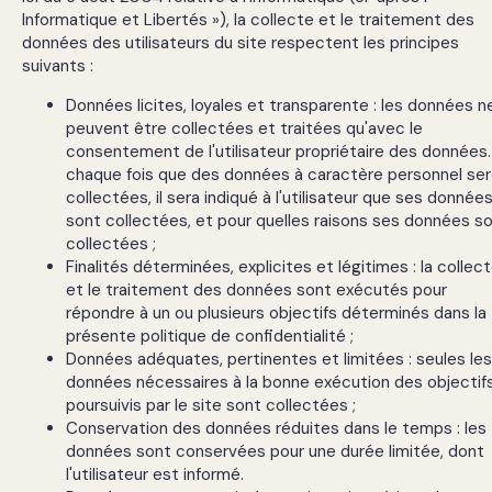
optimisée. Si
Informatique et Libertés »), la collecte et le traitement des
vous les
données des utilisateurs du site respectent les principes
refusez,
suivants :
certaines
fonctionnalités
Données licites, loyales et transparente : les données n
risquent de ne
peuvent être collectées et traitées qu'avec le
pas s’afficher
consentement de l'utilisateur propriétaire des données.
correctement.
chaque fois que des données à caractère personnel se
collectées, il sera indiqué à l'utilisateur que ses donnée
sont collectées, et pour quelles raisons ses données s
collectées ;
Cookies
marketing
Finalités déterminées, explicites et légitimes : la collec
et le traitement des données sont exécutés pour
Ces cookies
nous aident à
répondre à un ou plusieurs objectifs déterminés dans la
adapter notre
présente politique de confidentialité ;
communication
Données adéquates, pertinentes et limitées : seules les
et à vous
données nécessaires à la bonne exécution des objectif
proposer des
poursuivis par le site sont collectées ;
contenus
Conservation des données réduites dans le temps : les
susceptibles de
données sont conservées pour une durée limitée, dont
mieux
l'utilisateur est informé.
correspondre à