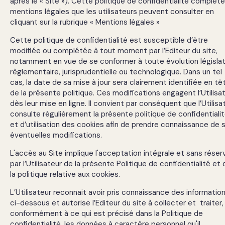
après le « Site »). Cette politique de confidentialité complète
mentions légales que les utilisateurs peuvent consulter en
cliquant sur la rubrique « Mentions légales »
Cette politique de confidentialité est susceptible d’être
modifiée ou complétée à tout moment par l’Editeur du site,
notamment en vue de se conformer à toute évolution législat
règlementaire, jurisprudentielle ou technologique. Dans un tel
cas, la date de sa mise à jour sera clairement identifiée en tê
de la présente politique. Ces modifications engagent l’Utilisa
dès leur mise en ligne. Il convient par conséquent que l’Utilisa
Cookies
consulte régulièrement la présente politique de confidentiali
essentiels
et d’utilisation des cookies afin de prendre connaissance de 
Ces cookies
éventuelles modifications.
sont
nécessaires au
L'accès au Site implique l'acceptation intégrale et sans réser
bon
par l’Utilisateur de la présente Politique de confidentialité et 
fonctionnement
la politique relative aux cookies.
du site et ne
peuvent pas
L’Utilisateur reconnait avoir pris connaissance des informatio
être désactivés.
ci-dessous et autorise l’Editeur du site à collecter et traiter,
conformément à ce qui est précisé dans la Politique de
confidentialité, les données à caractère personnel qu'il