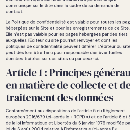
Cookies de
communique sur le Site dans le cadre de sa demande de
mesure
contact.
d’audience
Ces cookies
La Politique de confidentialité est valable pour toutes les pa
nous
hébergées sur le Site et pour les enregistrements de ce Site.
permettent
Elle n’est pas valable pour les pages hébergées par des tiers
d’analyser la
auxquelles l’Editeur du site pourrait renvoyer et dont les
fréquentation
politiques de confidentialité peuvent différer. L’éditeur du sit
du site et
peut dès lors être tenu pour responsable des éventuelles
d’améliorer
données traitées sur ces sites ou par ceux-ci.
son contenu
en fonction
Article 1 : Principes généra
de son
utilisation.
en matière de collecte et d
traitement des données
Cookies de
confort
Conformément aux dispositions de l'article 5 du Règlement
Ces cookies
européen 2016/679 (ci-après le « RGPD ») et de l’article 6 et 
garantissent
une navigation
de la loi Informatique et Libertés du 6 janvier 1978 modifiée pa
fluide et
loi du 6 août 2004 relative à l'informatique (ci-après l’ «