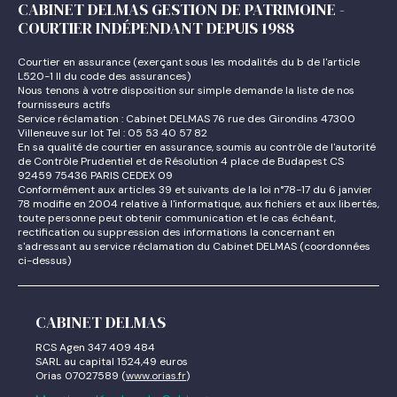
CABINET DELMAS GESTION DE PATRIMOINE -
COURTIER INDÉPENDANT DEPUIS 1988
Courtier en assurance (exerçant sous les modalités du b de l'article
L520-1 II du code des assurances)
Nous tenons à votre disposition sur simple demande la liste de nos
fournisseurs actifs
Service réclamation : Cabinet DELMAS 76 rue des Girondins 47300
Villeneuve sur lot Tel : 05 53 40 57 82
En sa qualité de courtier en assurance, soumis au contrôle de l'autorité
de Contrôle Prudentiel et de Résolution 4 place de Budapest CS
92459 75436 PARIS CEDEX 09
Conformément aux articles 39 et suivants de la loi n°78-17 du 6 janvier
78 modifie en 2004 relative à l'informatique, aux fichiers et aux libertés,
toute personne peut obtenir communication et le cas échéant,
rectification ou suppression des informations la concernant en
s'adressant au service réclamation du Cabinet DELMAS (coordonnées
ci-dessus)
CABINET DELMAS
RCS Agen 347 409 484
SARL au capital 1524,49 euros
Orias 07027589 (
www.orias.fr
)